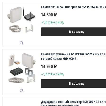
Комплект 3G/4G интернета KSS15-3G/4G-MR 
14 800
₽
Доступно к заказу
В корзину
Комплект усиления GSM900 и EGSM сигнала
сотовой связи KRD-900-2
14 950
₽
Доступно к заказу
В корзину
Двухдиапазонный репитер GSM900 и 3G сиг