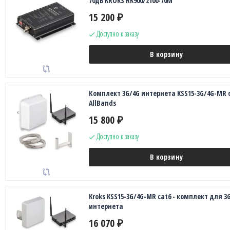
70дБ KROKS RK900/2100-70M
15 200
₽
Доступно к заказу
В корзину
Комплект 3G/4G интернета KSS15-3G/4G-MR 
AllBands
15 800
₽
Доступно к заказу
В корзину
Kroks KSS15-3G/4G-MR cat6 - комплект для 3
интернета
16 070
₽