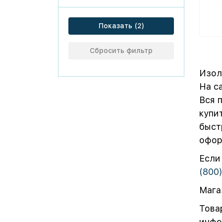
Показать
Сбросить фильтр
Изол
На с
Вся 
купи
быст
офор
Если
(800
Мага
Това
инфо