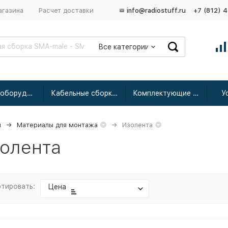
агазина
Расчет доставки
info@radiostuff.ru
+7 (812) 
Все категории
Сетевое оборудование
Кабельные сборки радиочастотные
Комплектующие для усиления
У
я
Материалы для монтажа
Изолента
олента
тировать:
Цена