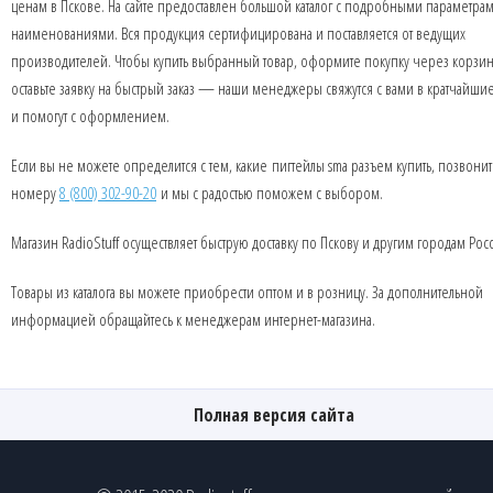
ценам в Пскове. На сайте предоставлен большой каталог с подробными параметра
наименованиями. Вся продукция сертифицирована и поставляется от ведущих
производителей. Чтобы купить выбранный товар, оформите покупку через корзин
оставьте заявку на быстрый заказ — наши менеджеры свяжутся с вами в кратчайши
и помогут с оформлением.
Если вы не можете определится с тем, какие пигтейлы sma разъем купить, позвони
номеру
8 (800) 302-90-20
и мы с радостью поможем с выбором.
Магазин RadioStuff осуществляет быструю доставку по Пскову и другим городам Рос
Товары из каталога вы можете приобрести оптом и в розницу. За дополнительной
информацией обращайтесь к менеджерам интернет-магазина.
Полная версия сайта