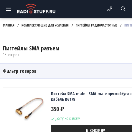
ГЛАВНАЯ
/
КОМПЛЕКТУЮЩИЕ ДЛЯ УСИЛЕНИЯ
/
ПИГТЕЙЛЫ РАДИОЧАСТОТНЫЕ
/
ПИГТ
Пигтейлы SMA разъем
18 товаров
Фильтр товаров
Пигтейл SMA-male—SMA-male прямой/угло
кабель RG178
350
₽
Доступно к заказу
В корзину