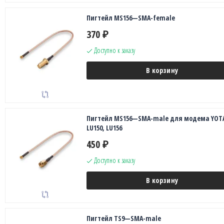
Пигтейл MS156—SMA-female
370
₽
Доступно к заказу
В корзину
Пигтейл MS156—SMA-male для модема YOT
LU150, LU156
450
₽
Доступно к заказу
В корзину
Пигтейл TS9—SMA-male