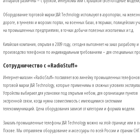
аппаратов различны – с трубкой, интеркомы или с крышкой (всепогодные модели)
Оборудование торговой марки J&R Technology используют в аэропортах, на железн
дороге, в туннелях и морских портах, на военных базах, в тюрьмах, полицейских уча
на промышленных предприятиях, в точках добычи полезных ископаемых и т.д.
Китайская компания, открытая в 2009 году, сегодня выполняет на заказ разработку и
производство телефонов по индивидуальным требованиям – для специальных про
Сотрудничество с «RadioStuff»
Интернет-магазин «RadioStuff» поставляет всю линейку промышленных телефонов
торговой марки J&R Technology, которые применимы в сложных условиях эксплуата
Устройства выбирают для установки под открытым небом, для организации пунктов
экстренной связи, когда нужна совместимость с имеющимися системами
телекоммуникаций. Цена оборудования зависит от категории и формата модели.
Заказать промышленные телефоны J&R Technology можно на этой странице или в о
Пскове. Мы отправляем оборудование и аксессуары по всей России и странам СНГ