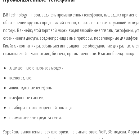
J&R Technology – производитель промышленных телефонов, нашедших примене
обеспечении крупных предприятий связью, которая не зависит от условий эксплуа
погоды. В линейку этой торговой марки входят аварийные аппараты, таксофоны, ус
ограничения доступа, водонепроницаемые приборы, переговорные для лифтов и
Китайская компания разрабатывает инновационное оборудование для разных кате
пользователей – частных лиц, бизнеса, промышленности. В каталог бренда входят:
защищенные от взрывов модели;
всепогодные;
антивандальные телефоны;
телефонные станции;
приборы вызова экстренной помощи;
промышленные средства связи.
Устройства выполнены в трех категориях – это аналоговые, VoIP, 3G-модели. Форма