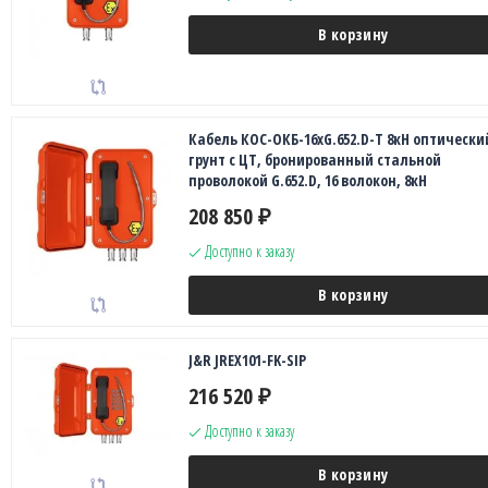
В корзину
Кабель КОС-ОКБ-16хG.652.D-Т 8кН оптически
грунт с ЦТ, бронированный стальной
проволокой G.652.D, 16 волокон, 8кН
208 850
₽
Доступно к заказу
В корзину
J&R JREX101-FK-SIP
216 520
₽
Доступно к заказу
В корзину