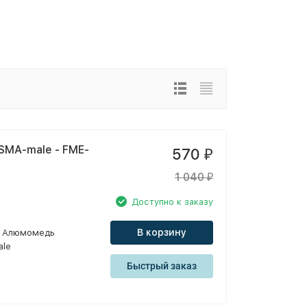
SMA-male - FME-
570
₽
1 040
₽
Доступно к заказу
В корзину
Алюмомедь
ale
Быстрый заказ