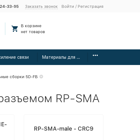
424-33-95
Заказать звонок
Войти
/
Регистрация
В корзине
нет товаров
силение связи
Материалы для монтажа
ьные сборки 5D-FB
 разъемом RP-SMA
ME-
RP-SMA-male - CRC9