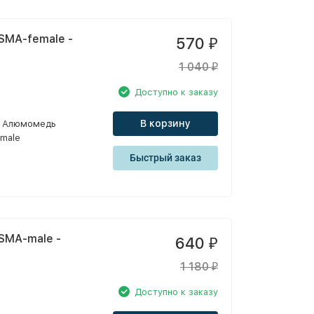
SMA-female -
570
₽
1 040
₽
Доступно к заказу
В корзину
Алюмомедь
male
Быстрый заказ
SMA-male -
640
₽
1 180
₽
Доступно к заказу