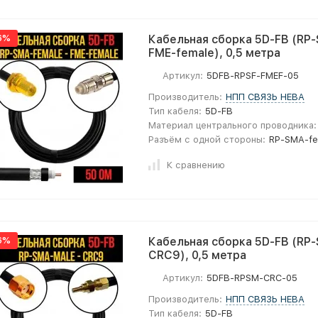
6%
Кабельная сборка 5D-FB (RP-
FME-female), 0,5 метра
Артикул:
5DFB-RPSF-FMEF-05
Производитель:
НПП СВЯЗЬ НЕВА
Тип кабеля:
5D-FB
Материал центрального проводника:
Разъём с одной стороны:
RP-SMA-fe
К сравнению
6%
Кабельная сборка 5D-FB (RP-
CRC9), 0,5 метра
Артикул:
5DFB-RPSM-CRC-05
Производитель:
НПП СВЯЗЬ НЕВА
Тип кабеля:
5D-FB