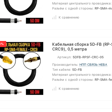
Материал центрального проводника:
Разъём с одной стороны:
RP-SMA-m
К сравнению
6%
Кабельная сборка 5D-FB (RP-
CRC9), 0,5 метра
Артикул:
5DFB-RPSF-CRC-05
Производитель:
НПП СВЯЗЬ НЕВА
Тип кабеля:
5D-FB
Материал центрального проводника:
Разъём с одной стороны:
RP-SMA-fe
К сравнению