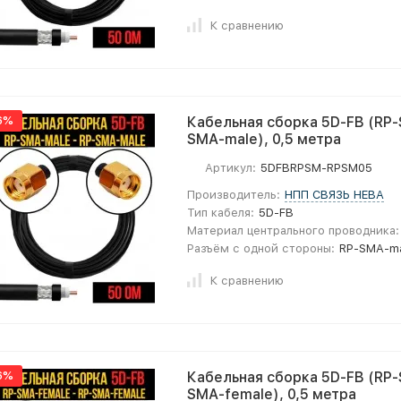
К сравнению
6%
Кабельная сборка 5D-FB (RP-
SMA-male), 0,5 метра
Артикул:
5DFBRPSM-RPSM05
Производитель:
НПП СВЯЗЬ НЕВА
Тип кабеля:
5D-FB
Материал центрального проводника:
Разъём с одной стороны:
RP-SMA-m
К сравнению
6%
Кабельная сборка 5D-FB (RP-
SMA-female), 0,5 метра