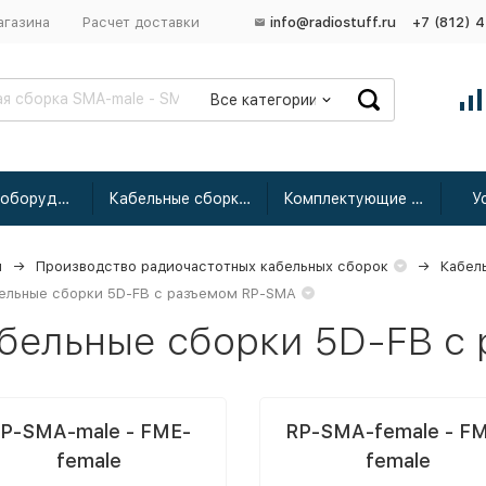
агазина
Расчет доставки
info@radiostuff.ru
+7 (812) 
Все категории
Сетевое оборудование
Кабельные сборки радиочастотные
Комплектующие для усиления
У
я
Производство радиочастотных кабельных сборок
Кабел
ельные сборки 5D-FB с разъемом RP-SMA
бельные сборки 5D-FB с
P-SMA-male - FME-
RP-SMA-female - F
female
female