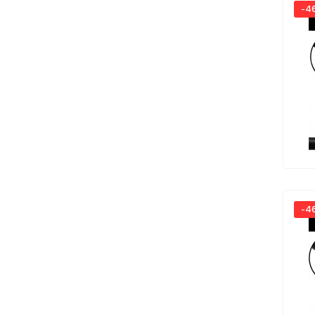
-4
-4