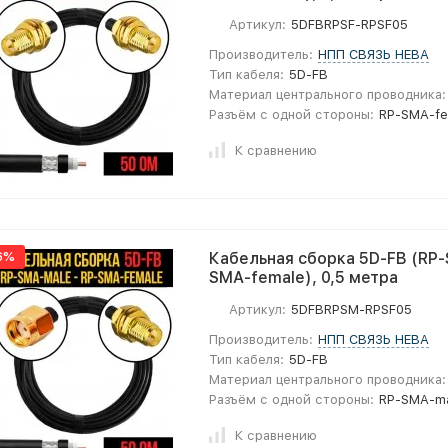
Артикул:
5DFBRPSF-RPSF05
Производитель:
НПП СВЯЗЬ НЕВА
Тип кабеля:
5D-FB
Материал центрального проводника:
Разъём с одной стороны:
RP-SMA-fe
К сравнению
6%
Кабельная сборка 5D-FB (RP-
SMA-female), 0,5 метра
Артикул:
5DFBRPSM-RPSF05
Производитель:
НПП СВЯЗЬ НЕВА
Тип кабеля:
5D-FB
Материал центрального проводника:
Разъём с одной стороны:
RP-SMA-m
К сравнению