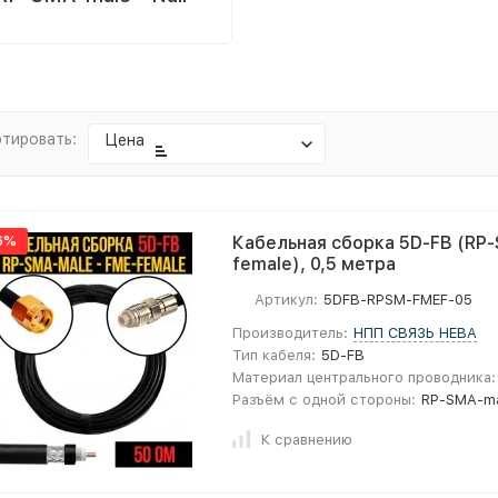
тировать:
Цена
6%
Кабельная сборка 5D-FB (RP-
female), 0,5 метра
Артикул:
5DFB-RPSM-FMEF-05
Производитель:
НПП СВЯЗЬ НЕВА
Тип кабеля:
5D-FB
Материал центрального проводника:
Разъём с одной стороны:
RP-SMA-m
К сравнению