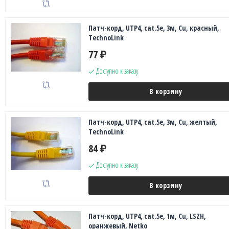
Патч-корд, UTP4, cat.5e, 3м, Сu, красный,
TechnoLink
77
₽
Доступно к заказу
В корзину
Патч-корд, UTP4, cat.5e, 3м, Сu, желтый,
TechnoLink
84
₽
Доступно к заказу
В корзину
Патч-корд, UTP4, cat.5e, 1м, Сu, LSZH,
оранжевый, Netko