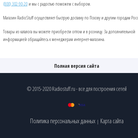
(800) 302-90-20
и мы с радостью поможем с выбором.
Магазин RadioStuff осуществляет быструю доставку по Пскову и другим городам Рос
Товары из каталога вы можете приобрести оптом и в розницу. За дополнительной
информацией обращайтесь к менеджерам интернет-магазина.
Полная версия сайта
© 2015-2020 Radiostuff.ru - все для построения сетей
Политика персональных данных
Карта сайта
|