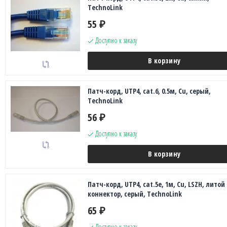
TechnoLink
55
₽
Доступно к заказу
В корзину
Патч-корд, UTP4, cat.6, 0.5м, Сu, серый,
TechnoLink
56
₽
Доступно к заказу
В корзину
Патч-корд, UTP4, cat.5e, 1м, Сu, LSZH, литой
коннектор, серый, TechnoLink
65
₽
Доступно к заказу